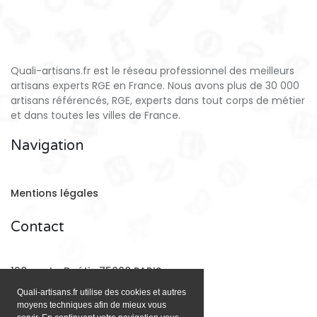
Quali-artisans.fr est le réseau professionnel des meilleurs
artisans experts RGE en France. Nous avons plus de 30 000
artisans référencés, RGE, experts dans tout corps de métier
et dans toutes les villes de France.
Navigation
Mentions légales
Contact
128 rue La Boétie 75008 PARIS
Quali-artisans.fr utilise des cookies et autres
moyens techniques afin de mieux vous
Email:
contact@quali-artisans.fr