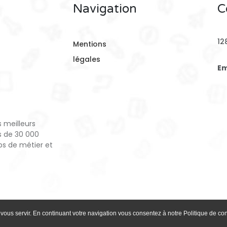
Navigation
C
12
Mentions
légales
Em
s meilleurs
s de 30 000
ps de métier et
vous servir. En continuant votre navigation vous consentez à notre Politique de conf