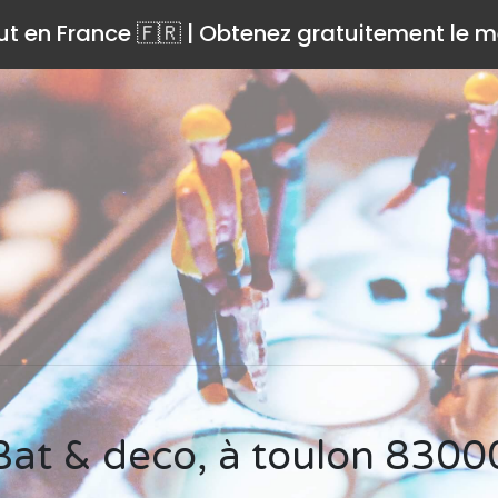
ut en France 🇫🇷 | Obtenez gratuitement le me
Bat & deco, à toulon 8300