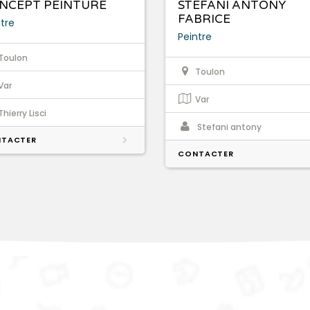
NCEPT PEINTURE
STEFANI ANTONY
FABRICE
tre
Peintre
Toulon
Toulon
Var
Var
Thierry Lisci
Stefani antony
TACTER
CONTACTER