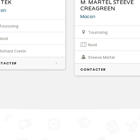
 TEK
M. MARTEL STEEVE
CREAGREEN
con
Macon
Tourcoing
Tourcoing
Nord
Nord
Richard Cretin
Steeve Martel
TACTER
CONTACTER