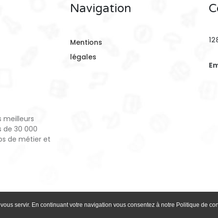
Navigation
C
12
Mentions
légales
Em
s meilleurs
s de 30 000
ps de métier et
vous servir. En continuant votre navigation vous consentez à notre Politique de conf