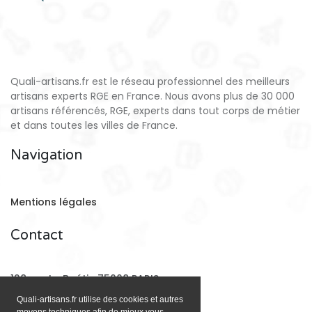
Quali-artisans.fr est le réseau professionnel des meilleurs
artisans experts RGE en France. Nous avons plus de 30 000
artisans référencés, RGE, experts dans tout corps de métier
et dans toutes les villes de France.
Navigation
Mentions légales
Contact
128 rue La Boétie 75008 PARIS
Quali-artisans.fr utilise des cookies et autres
moyens techniques afin de mieux vous