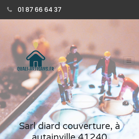
01 87 66 64 37
Sarl diard couverture, à
autainville 41240