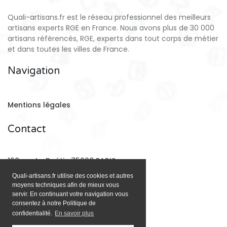
Quali-artisans.fr est le réseau professionnel des meilleurs
artisans experts RGE en France. Nous avons plus de 30 000
artisans référencés, RGE, experts dans tout corps de métier
et dans toutes les villes de France.
Navigation
Mentions légales
Contact
128 rue La Boétie 75008 PARIS
Quali-artisans.fr utilise des cookies et autres
moyens techniques afin de mieux vous
Email:
contact@quali-artisans.fr
servir. En continuant votre navigation vous
consentez à notre Politique de
confidentialité.
En savoir plus