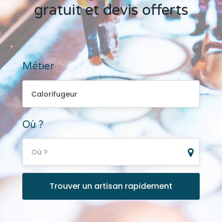
gratuit et devis offerts
Métier
Calorifugeur
Calorifugeur
Où ?
Où ?