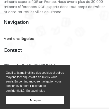
artisans experts RGE en France. Nous avons plus de 30 000
artisans référencés, RGE, experts dans tout corps de métier
et dans toutes les villes de France.
Navigation
Mentions légales
Contact
128 rue La Boétie 75008 PARIS
Quali-artisans.fr utilise des cookies et autres
moyens techniques afin de mieux vous
Email:
contact@quali-artisans.fr
servir. En continuant votre navigation vous
consentez à notre Politique de
confidentialité.
En savoir plus
Accepter