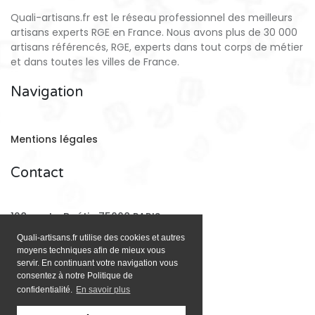
Quali-artisans.fr est le réseau professionnel des meilleurs
artisans experts RGE en France. Nous avons plus de 30 000
artisans référencés, RGE, experts dans tout corps de métier
et dans toutes les villes de France.
Navigation
Mentions légales
Contact
128 rue La Boétie 75008 PARIS
Quali-artisans.fr utilise des cookies et autres
moyens techniques afin de mieux vous
Email:
contact@quali-artisans.fr
servir. En continuant votre navigation vous
consentez à notre Politique de
confidentialité.
En savoir plus