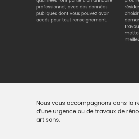
qualifiées font partie d’un annuaire
proche
professionnel, avec des données
réside
publiques dont vous pouvez avoir
choisi
accès pour tout renseignement.
demand
travau
metton
meilleu
Nous vous accompagnons dans la reche
d’une urgence ou de travaux de réno
artisans.