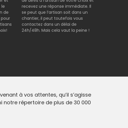
er et
de devis à l’artisan de votre choix et
 le
recevez une réponse immédiate. Il
on de
se peut que l’artisan soit dans un
 pour
chantier, il peut toutefois vous
tisans
contactez dans un délai de
oix!
24h/48h. Mais cela vaut la peine !
nant à vos attentes, qu’il s’agisse
 notre répertoire de plus de 30 000