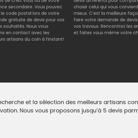
s de chez vous ou de votre
devis différents pour compar
nce secondaire. Vous pouvez
choisir celui qui vous convient
r le code postal lors de votre
mieux. C’est la meilleure faç
e gratuite de devis pour vos
faire votre demande de devis
x souhaités. Nous vous
vos travaux. Rencontrez les ar
s en contact avec les
et faites vous même votre ch
rs artisans du coin à l’instant!
rche et la sélection des meilleurs artisans conve
vation. Nous vous proposons jusqu’à 5 devis parmi