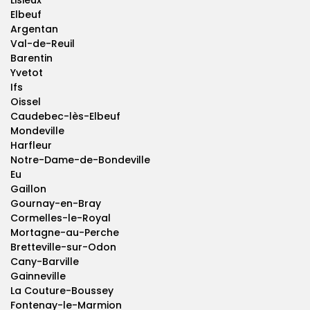
Lisieux
Elbeuf
Argentan
Val-de-Reuil
Barentin
Yvetot
Ifs
Oissel
Caudebec-lès-Elbeuf
Mondeville
Harfleur
Notre-Dame-de-Bondeville
Eu
Gaillon
Gournay-en-Bray
Cormelles-le-Royal
Mortagne-au-Perche
Bretteville-sur-Odon
Cany-Barville
Gainneville
La Couture-Boussey
Fontenay-le-Marmion