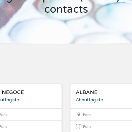
contacts
 NEGOCE
ALBANE
uffagiste
Chauffagiste
Paris
Paris
Paris
Paris