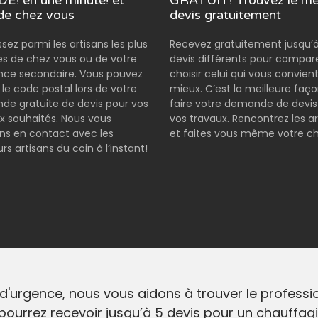
E! en une minute! et
GRATUIT! Trouvez le mei
de chez vous
devis gratuitement
ssez parmi les artisans les plus
Recevez gratuitement jusqu’à
s de chez vous ou de votre
devis différents pour compar
nce secondaire. Vous pouvez
choisir celui qui vous convient
r le code postal lors de votre
mieux. C’est la meilleure faç
e gratuite de devis pour vos
faire votre demande de devis
x souhaités. Nous vous
vos travaux. Rencontrez les ar
s en contact avec les
et faites vous même votre ch
rs artisans du coin à l’instant!
 d'urgence, nous vous aidons à trouver le profess
pourrez recevoir jusqu’à 5 devis pour un chauffagi