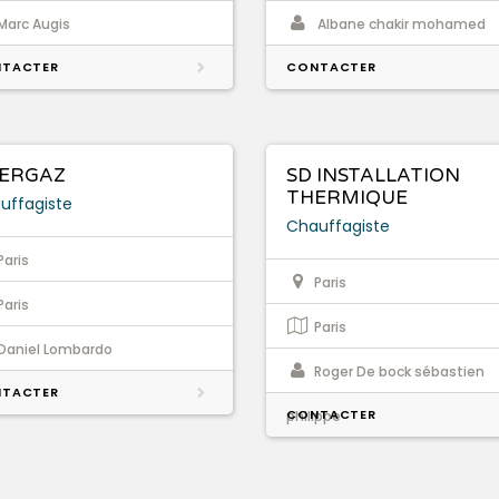
Marc Augis
Albane chakir mohamed
TACTER
CONTACTER
ERGAZ
SD INSTALLATION
THERMIQUE
uffagiste
Chauffagiste
Paris
Paris
Paris
Paris
Daniel Lombardo
Roger De bock sébastien
TACTER
CONTACTER
philippe