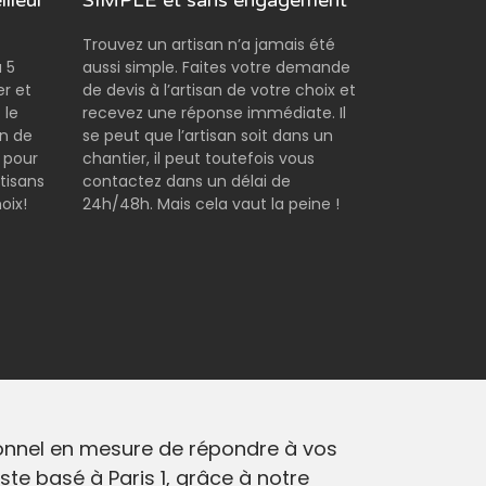
lleur
SIMPLE et sans engagement
Trouvez un artisan n’a jamais été
 5
aussi simple. Faites votre demande
er et
de devis à l’artisan de votre choix et
 le
recevez une réponse immédiate. Il
on de
se peut que l’artisan soit dans un
 pour
chantier, il peut toutefois vous
tisans
contactez dans un délai de
oix!
24h/48h. Mais cela vaut la peine !
ionnel en mesure de répondre à vos
ste basé à Paris 1, grâce à notre