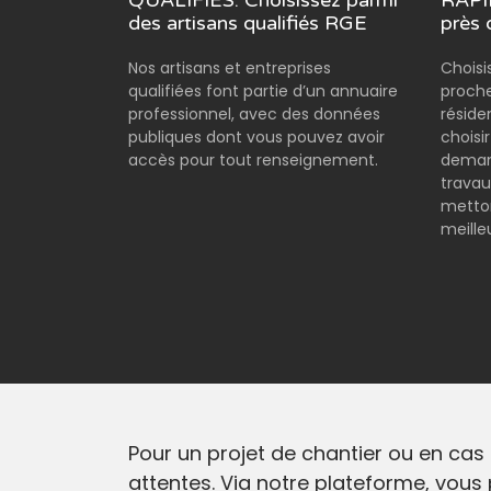
QUALIFIÉS: Choisissez parmi
RAPID
des artisans qualifiés RGE
près 
Nos artisans et entreprises
Choisi
qualifiées font partie d’un annuaire
proche
professionnel, avec des données
réside
publiques dont vous pouvez avoir
choisi
accès pour tout renseignement.
demand
travau
metton
meilleu
Pour un projet de chantier ou en cas
attentes. Via notre plateforme, vous 