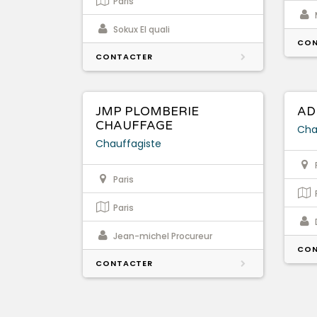
Paris
Sokux El quali
CON
CONTACTER
JMP PLOMBERIE
AD
CHAUFFAGE
Cha
Chauffagiste
Paris
Paris
Jean-michel Procureur
CON
CONTACTER