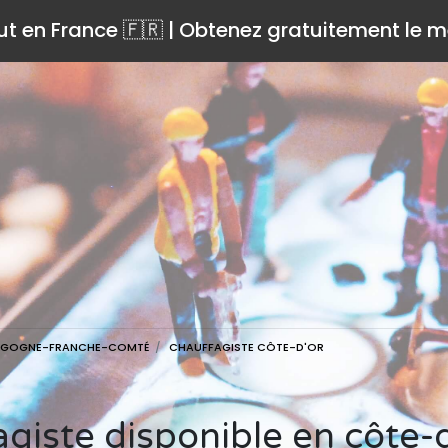
ut en France 🇫🇷 | Obtenez gratuitement le me
RGOGNE-FRANCHE-COMTÉ
CHAUFFAGISTE CÔTE-D'OR
agiste disponible en côte-d