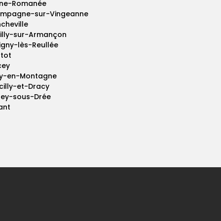
ne-Romanée
mpagne-sur-Vingeanne
cheville
illy-sur-Armançon
igny-lès-Reullée
tot
cey
ry-en-Montagne
cilly-et-Dracy
rey-sous-Drée
ant