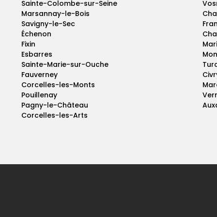
Sainte-Colombe-sur-Seine
Vos
Marsannay-le-Bois
Cha
Savigny-le-Sec
Fran
Échenon
Cha
Fixin
Mar
Esbarres
Mon
Sainte-Marie-sur-Ouche
Tur
Fauverney
Civ
Corcelles-les-Monts
Mar
Pouillenay
Ver
Pagny-le-Château
Aux
Corcelles-les-Arts