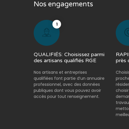
Nos engagements
1
QUALIFIÉS: Choisissez parmi
RAPID
des artisans qualifiés RGE
près 
Nos artisans et entreprises
Choisi
qualifiées font partie d’un annuaire
proche
professionnel, avec des données
réside
publiques dont vous pouvez avoir
choisi
accès pour tout renseignement.
demand
travau
metton
meilleu