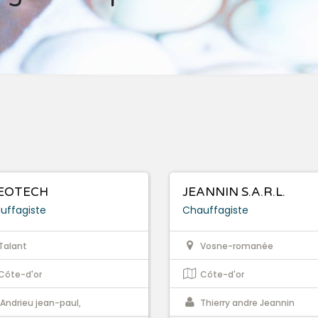
EOTECH
JEANNIN S.A.R.L.
uffagiste
Chauffagiste
Talant
Vosne-romanée
Côte-d'or
Côte-d'or
Andrieu jean-paul,
Thierry andre Jeannin