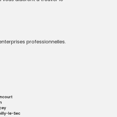
nterprises professionnelles.
ncourt
n
cey
illy-le-Sec