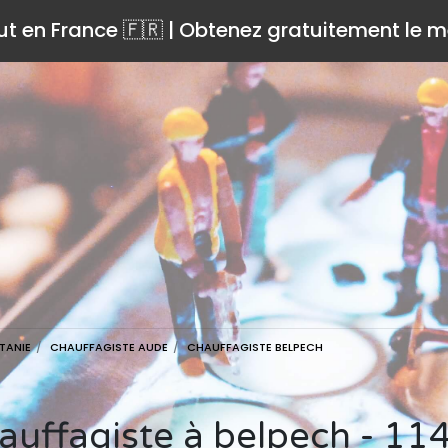
ut en France 🇫🇷 | Obtenez gratuitement le me
TANIE
CHAUFFAGISTE AUDE
CHAUFFAGISTE BELPECH
hauffagiste à belpech - 11