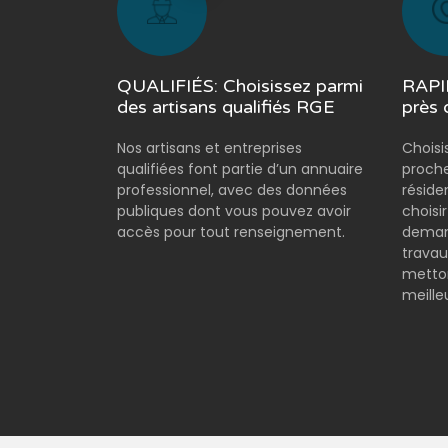
QUALIFIÉS: Choisissez parmi
RAPID
des artisans qualifiés RGE
près 
Nos artisans et entreprises
Choisi
qualifiées font partie d’un annuaire
proche
professionnel, avec des données
réside
publiques dont vous pouvez avoir
choisi
accès pour tout renseignement.
demand
travau
metton
meilleu