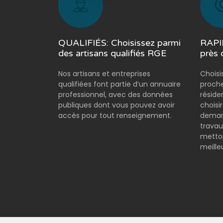
QUALIFIÉS: Choisissez parmi
RAPID
des artisans qualifiés RGE
près 
Nos artisans et entreprises
Choisi
qualifiées font partie d’un annuaire
proche
professionnel, avec des données
réside
publiques dont vous pouvez avoir
choisi
accès pour tout renseignement.
demand
travau
metton
meilleu