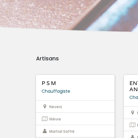
Artisans
P S M
EN
AN
Chauffagiste
Cha
Nevers
Nièvre
Martial Saffré