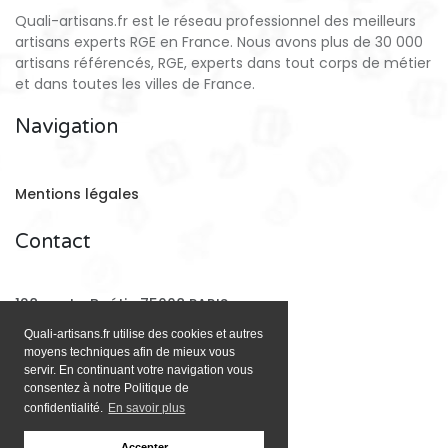
Quali-artisans.fr est le réseau professionnel des meilleurs
artisans experts RGE en France. Nous avons plus de 30 000
artisans référencés, RGE, experts dans tout corps de métier
et dans toutes les villes de France.
Navigation
Mentions légales
Contact
128 rue La Boétie 75008 PARIS
Quali-artisans.fr utilise des cookies et autres
moyens techniques afin de mieux vous
Email:
contact@quali-artisans.fr
servir. En continuant votre navigation vous
consentez à notre Politique de
confidentialité.
En savoir plus
Accepter