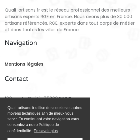
Quali-artisans.fr est le réseau professionnel des meilleurs
artisans experts RGE en France. Nous avons plus de 30 000
artisans référencés, RGE, experts dans tout corps de métier
et dans toutes les villes de France.
Navigation
Mentions légales
Contact
128 rue La Boétie 75008 PARIS
Quali-artisans.fr utilise des cookies et autres
moyens techniques afin de mieux vous
Email:
contact@quali-artisans.fr
servir. En continuant votre navigation vous
consentez à notre Politique de
confidentialité.
En savoir plus