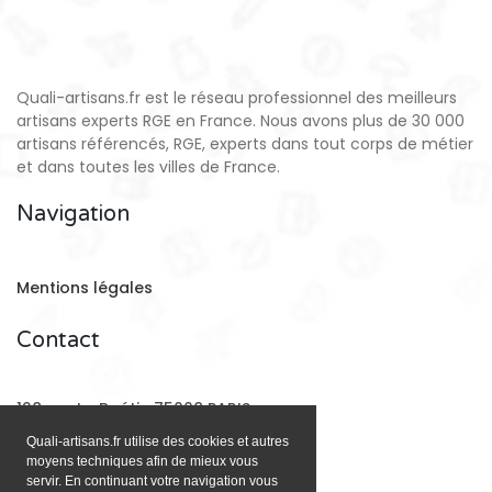
Quali-artisans.fr est le réseau professionnel des meilleurs
artisans experts RGE en France. Nous avons plus de 30 000
artisans référencés, RGE, experts dans tout corps de métier
et dans toutes les villes de France.
Navigation
Mentions légales
Contact
128 rue La Boétie 75008 PARIS
Quali-artisans.fr utilise des cookies et autres
moyens techniques afin de mieux vous
Email:
contact@quali-artisans.fr
servir. En continuant votre navigation vous