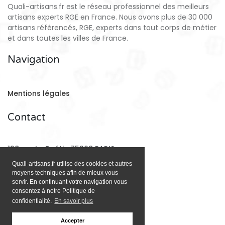
Quali-artisans.fr est le réseau professionnel des meilleurs
artisans experts RGE en France. Nous avons plus de 30 000
artisans référencés, RGE, experts dans tout corps de métier
et dans toutes les villes de France.
Navigation
Mentions légales
Contact
128 rue La Boétie 75008 PARIS
Quali-artisans.fr utilise des cookies et autres
moyens techniques afin de mieux vous
Email:
contact@quali-artisans.fr
servir. En continuant votre navigation vous
consentez à notre Politique de
confidentialité.
En savoir plus
Accepter