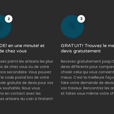
2
3
E! en une minute! et
GRATUIT! Trouvez le mei
de chez vous
devis gratuitement
ssez parmi les artisans les plus
Recevez gratuitement jusqu’à
s de chez vous ou de votre
devis différents pour compar
nce secondaire. Vous pouvez
choisir celui qui vous convient
r le code postal lors de votre
mieux. C’est la meilleure faç
e gratuite de devis pour vos
faire votre demande de devis
x souhaités. Nous vous
vos travaux. Rencontrez les ar
s en contact avec les
et faites vous même votre ch
rs artisans du coin à l’instant!