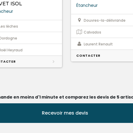
VET ISOL
Étancheur
ncheur
Douvres-la-délivrande
Les lèches
Calvados
Dordogne
Laurent Renault
Joël Heyraud
CONTACTER
TACTER
ande en moins d'1 minute et comparez les devis de 5 artisa
Recevoir mes devis