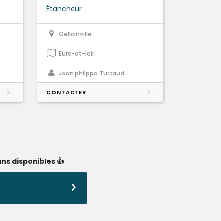
Étancheur
Gellainville
Eure-et-loir
Jean philppe Turcaud
CONTACTER
ns disponibles 👍