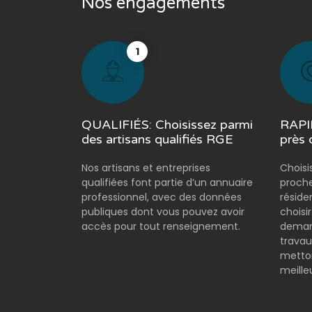
Nos engagements
1
QUALIFIÉS: Choisissez parmi
RAPID
des artisans qualifiés RGE
près 
Nos artisans et entreprises
Choisi
qualifiées font partie d’un annuaire
proche
professionnel, avec des données
réside
publiques dont vous pouvez avoir
choisi
accès pour tout renseignement.
demand
travau
metton
meilleu