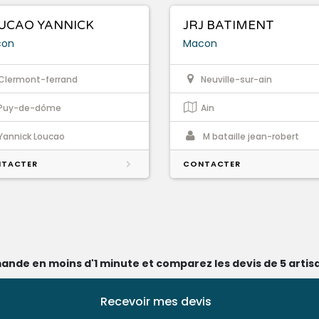
UCAO YANNICK
JRJ BATIMENT
con
Macon
Clermont-ferrand
Neuville-sur-ain
Puy-de-dôme
Ain
Yannick Loucao
M bataille jean-robert
TACTER
CONTACTER
ande en moins d'1 minute et comparez les devis de 5 artisa
Recevoir mes devis