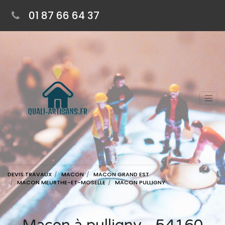
01 87 66 64 37
DEVIS TRAVAUX
MACON
MACON GRAND EST
MACON MEURTHE-ET-MOSELLE
MACON PULLIGNY