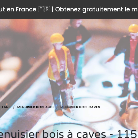
ut en France 🇫🇷 | Obtenez gratuitement le me
ITANIE
MENUISIER BOIS AUDE
MENUISIER BOIS CAVES
Menuisier bois à caves - 11