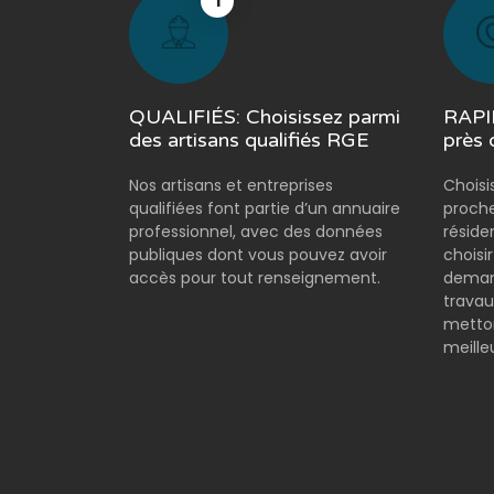
1
QUALIFIÉS: Choisissez parmi
RAPID
des artisans qualifiés RGE
près 
Nos artisans et entreprises
Choisi
qualifiées font partie d’un annuaire
proche
professionnel, avec des données
réside
publiques dont vous pouvez avoir
choisi
accès pour tout renseignement.
demand
travau
metton
meilleu