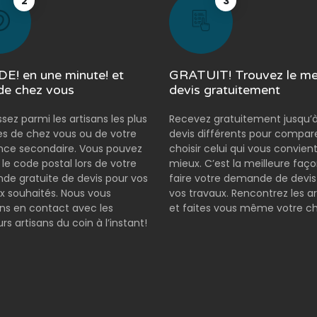
2
3
E! en une minute! et
GRATUIT! Trouvez le mei
de chez vous
devis gratuitement
ssez parmi les artisans les plus
Recevez gratuitement jusqu’à
s de chez vous ou de votre
devis différents pour compar
nce secondaire. Vous pouvez
choisir celui qui vous convient
r le code postal lors de votre
mieux. C’est la meilleure faç
e gratuite de devis pour vos
faire votre demande de devis
x souhaités. Nous vous
vos travaux. Rencontrez les ar
s en contact avec les
et faites vous même votre ch
rs artisans du coin à l’instant!