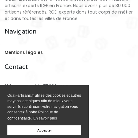
artisans experts RGE en France. Nous avons plus de 30 000
artisans référencés, RGE, experts dans tout corps de métier
et dans toutes les villes de France.
Navigation
Mentions légales
Contact
128 rue La Boétie 75008 PARIS
Quali-artisans.fr utilise des cookies et autres
moyens techniques afin de mieux vous
Email:
contact@quali-artisans.fr
servir. En continuant votre navigation vous
consentez à notre Politique de
confidentialité.
En savoir plus
Accepter