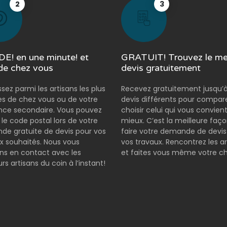
2
3
E! en une minute! et
GRATUIT! Trouvez le mei
de chez vous
devis gratuitement
ssez parmi les artisans les plus
Recevez gratuitement jusqu’à
s de chez vous ou de votre
devis différents pour compar
nce secondaire. Vous pouvez
choisir celui qui vous convient
r le code postal lors de votre
mieux. C’est la meilleure faç
e gratuite de devis pour vos
faire votre demande de devis
x souhaités. Nous vous
vos travaux. Rencontrez les ar
s en contact avec les
et faites vous même votre ch
rs artisans du coin à l’instant!