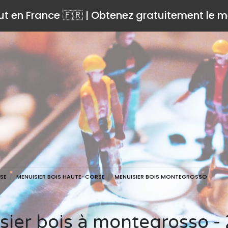
ut en France 🇫🇷 | Obtenez gratuitement le me
SE
MENUISIER BOIS HAUTE-CORSE
MENUISIER BOIS MONTEGROSSO
isier bois à montegrosso 