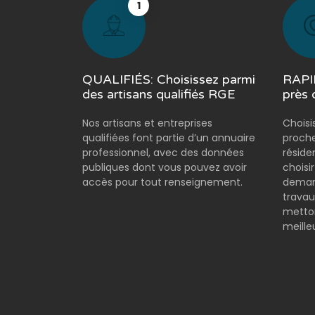
1
QUALIFIÉS: Choisissez parmi
RAPID
des artisans qualifiés RGE
près 
Nos artisans et entreprises
Choisi
qualifiées font partie d’un annuaire
proche
professionnel, avec des données
réside
publiques dont vous pouvez avoir
choisi
accès pour tout renseignement.
demand
travau
metton
meilleu