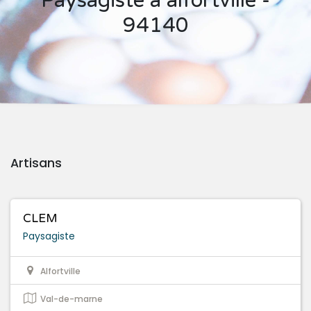
Paysagiste à alfortville -
94140
Artisans
CLEM
Paysagiste
Alfortville
Val-de-marne