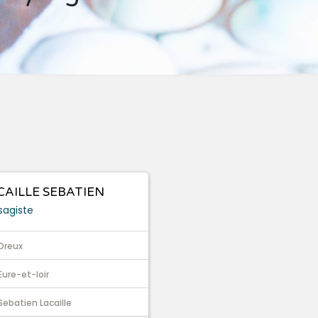
CAILLE SEBATIEN
sagiste
Dreux
Eure-et-loir
Sebatien Lacaille