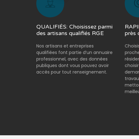
QUALIFIÉS: Choisissez parmi
RAPID
des artisans qualifiés RGE
près 
Nos artisans et entreprises
Choisi
qualifiées font partie d’un annuaire
proche
professionnel, avec des données
réside
publiques dont vous pouvez avoir
choisi
accès pour tout renseignement.
demand
travau
metton
meilleu