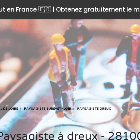
ut en France 🇫🇷 | Obtenez gratuitement le me
 DE LOIRE
PAYSAGISTE EURE-ET-LOIR
PAYSAGISTE DREUX
Paysagiste à dreux - 2810