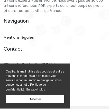
artisans experts RGE en France. Nous avons plus de 30 000
artisans référencés, RGE, experts dans tout corps de métier
et dans toutes les villes de France.
Navigation
Mentions légales
Contact
128 rue La Boétie 75008 PARIS
Quali-artisans.fr utilise des cookies et autres
moyens techniques afin de mieux vous
Email:
contact@quali-artisans.fr
servir. En continuant votre navigation vous
consentez à notre Politique de
confidentialité.
En savoir plus
Accepter
;