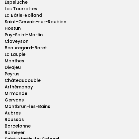
Espeluche
Les Tourrettes
La Bâtie-Rolland
Saint-Gervais-sur-Roubion
Hostun
Puy-Saint-Martin
Claveyson
Beauregard-Baret
La Laupie
Manthes
Divajeu
Peyrus
Châteaudouble
Arthémonay
Mirmande
Gervans
Montbrun-les-Bains
Aubres
Roussas
Barcelonne
Romeyer