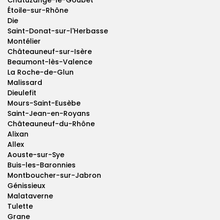
Chatuzange-le-Goubet
Étoile-sur-Rhône
Die
Saint-Donat-sur-l'Herbasse
Montélier
Châteauneuf-sur-Isère
Beaumont-lès-Valence
La Roche-de-Glun
Malissard
Dieulefit
Mours-Saint-Eusèbe
Saint-Jean-en-Royans
Châteauneuf-du-Rhône
Alixan
Allex
Aouste-sur-Sye
Buis-les-Baronnies
Montboucher-sur-Jabron
Génissieux
Malataverne
Tulette
Grane