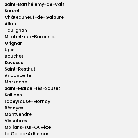
Saint-Barthélemy-de-Vals
Sauzet
Châteauneuf-de-Galaure
Allan
Taulignan
Mirabel-aux-Baronnies
Grignan
Upie
Bouchet
Savasse
Saint-Restitut
Andancette
Marsanne
Saint-Marcel-lès-Sauzet
Saillans
Lapeyrouse-Mornay
Bésayes
Montvendre
Vinsobres
Mollans-sur-Ouvèze
La Garde-Adhémar