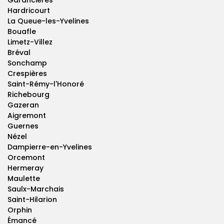
Garancières
Hardricourt
La Queue-les-Yvelines
Bouafle
Limetz-Villez
Bréval
Sonchamp
Crespières
Saint-Rémy-l'Honoré
Richebourg
Gazeran
Aigremont
Guernes
Nézel
Dampierre-en-Yvelines
Orcemont
Hermeray
Maulette
Saulx-Marchais
Saint-Hilarion
Orphin
Émancé