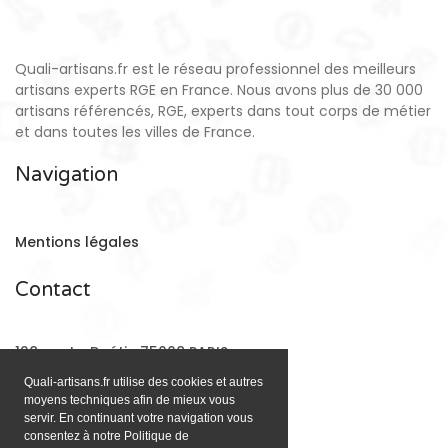
Quali-artisans.fr est le réseau professionnel des meilleurs
artisans experts RGE en France. Nous avons plus de 30 000
artisans référencés, RGE, experts dans tout corps de métier
et dans toutes les villes de France.
Navigation
Mentions légales
Contact
128 rue La Boétie 75008 PARIS
Quali-artisans.fr utilise des cookies et autres
moyens techniques afin de mieux vous
Email:
contact@quali-artisans.fr
servir. En continuant votre navigation vous
consentez à notre Politique de