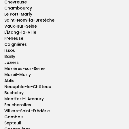
Chevreuse
Chambourcy
Le Port-Marly
Saint-Nom-la-Bretèche
Vaux-sur-Seine
L'Étang-la-Ville
Freneuse
Coignières
Issou
Bailly
Juziers
Mézières-sur-Seine
Mareil-Marly
Ablis
Neauphle-le-Château
Buchelay
Montfort-l'Amaury
Feucherolles
Villiers-Saint-Frédéric
Gambais
Septeuil