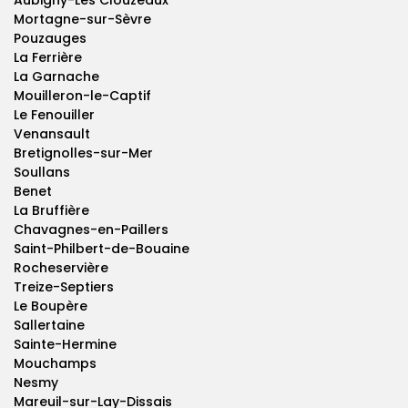
Aubigny-Les Clouzeaux
Mortagne-sur-Sèvre
Pouzauges
La Ferrière
La Garnache
Mouilleron-le-Captif
Le Fenouiller
Venansault
Bretignolles-sur-Mer
Soullans
Benet
La Bruffière
Chavagnes-en-Paillers
Saint-Philbert-de-Bouaine
Rocheservière
Treize-Septiers
Le Boupère
Sallertaine
Sainte-Hermine
Mouchamps
Nesmy
Mareuil-sur-Lay-Dissais