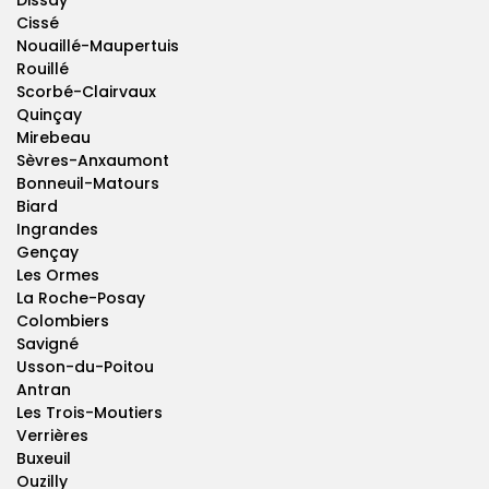
Dissay
Cissé
Nouaillé-Maupertuis
Rouillé
Scorbé-Clairvaux
Quinçay
Mirebeau
Sèvres-Anxaumont
Bonneuil-Matours
Biard
Ingrandes
Gençay
Les Ormes
La Roche-Posay
Colombiers
Savigné
Usson-du-Poitou
Antran
Les Trois-Moutiers
Verrières
Buxeuil
Ouzilly