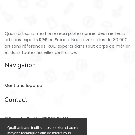
Quali-artisans.fr est le réseau professionnel des meilleurs
artisans experts RGE en France. Nous avons plus de 30 000
artisans référencés, RGE, experts dans tout corps de métier
et dans toutes les villes de France.
Navigation
Mentions légales
Contact
128 rue La Boétie 75008 PARIS
Quali-artisans.fr utilise des cookies et autres
moyens techniques afin de mieux vous
Email:
contact@quali-artisans.fr