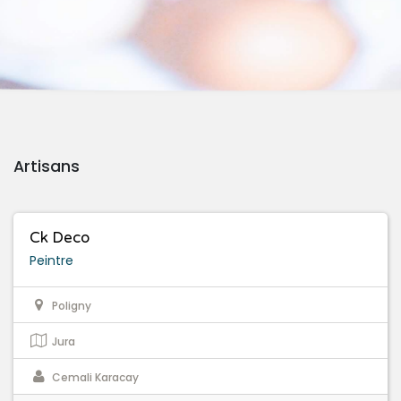
Artisans
Ck Deco
Peintre
Poligny
Jura
Cemali Karacay