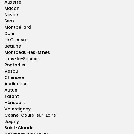
Auxerre
Mâcon
Nevers
Sens
Montbéliard
Dole
Le Creusot
Beaune
Montceau-les-Mines
Lons-le-Saunier
Pontarlier
Vesoul
Chenôve
Audincourt
Autun
Talant
Héricourt
Valentigney
Cosne-Cours-sur-Loire
Joigny
Saint-Claude