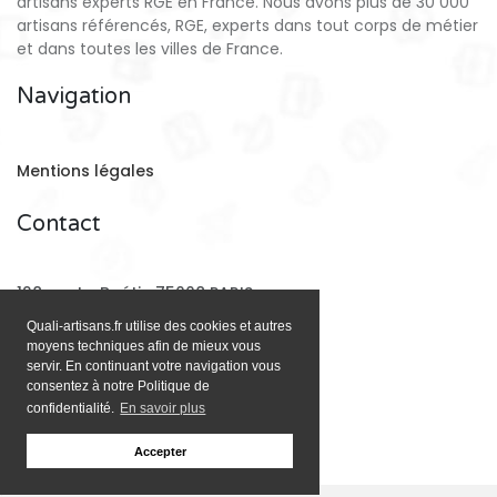
artisans experts RGE en France. Nous avons plus de 30 000
artisans référencés, RGE, experts dans tout corps de métier
et dans toutes les villes de France.
Navigation
Mentions légales
Contact
128 rue La Boétie 75008 PARIS
Quali-artisans.fr utilise des cookies et autres
moyens techniques afin de mieux vous
Email:
contact@quali-artisans.fr
servir. En continuant votre navigation vous
consentez à notre Politique de
confidentialité.
En savoir plus
Accepter
;