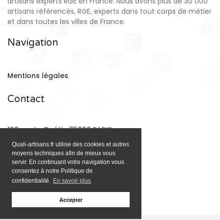
artisans experts RGE en France. Nous avons plus de 30 000
artisans référencés, RGE, experts dans tout corps de métier
et dans toutes les villes de France.
Navigation
Mentions légales
Contact
128 rue La Boétie 75008 PARIS
Quali-artisans.fr utilise des cookies et autres
moyens techniques afin de mieux vous
Email:
contact@quali-artisans.fr
servir. En continuant votre navigation vous
consentez à notre Politique de
confidentialité.
En savoir plus
Accepter
;