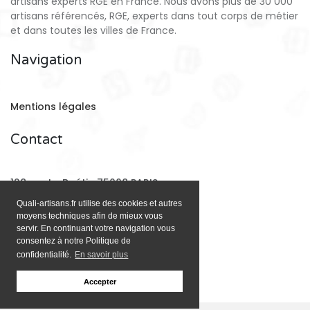
artisans experts RGE en France. Nous avons plus de 30 000
artisans référencés, RGE, experts dans tout corps de métier
et dans toutes les villes de France.
Navigation
Mentions légales
Contact
128 rue La Boétie 75008 PARIS
Quali-artisans.fr utilise des cookies et autres
moyens techniques afin de mieux vous
Email:
contact@quali-artisans.fr
servir. En continuant votre navigation vous
consentez à notre Politique de
confidentialité.
En savoir plus
Accepter
;