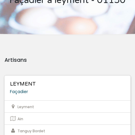
Façadier à leyment - 01150
Artisans
LEYMENT
Façadier
Leyment
Ain
Tanguy Bordet