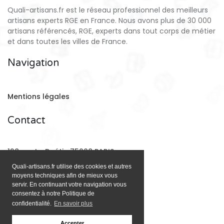
Quali-artisans.fr est le réseau professionnel des meilleurs
artisans experts RGE en France. Nous avons plus de 30 000
artisans référencés, RGE, experts dans tout corps de métier
et dans toutes les villes de France.
Navigation
Mentions légales
Contact
128 rue La Boétie 75008 PARIS
Quali-artisans.fr utilise des cookies et autres
moyens techniques afin de mieux vous
Email:
contact@quali-artisans.fr
servir. En continuant votre navigation vous
consentez à notre Politique de
confidentialité.
En savoir plus
Accepter