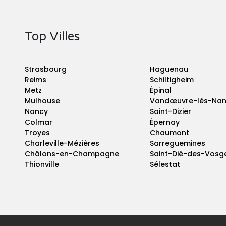
Top Villes
Strasbourg
Haguenau
Reims
Schiltigheim
Metz
Épinal
Mulhouse
Vandœuvre-lès-Na
Nancy
Saint-Dizier
Colmar
Épernay
Troyes
Chaumont
Charleville-Mézières
Sarreguemines
Châlons-en-Champagne
Saint-Dié-des-Vosg
Thionville
Sélestat