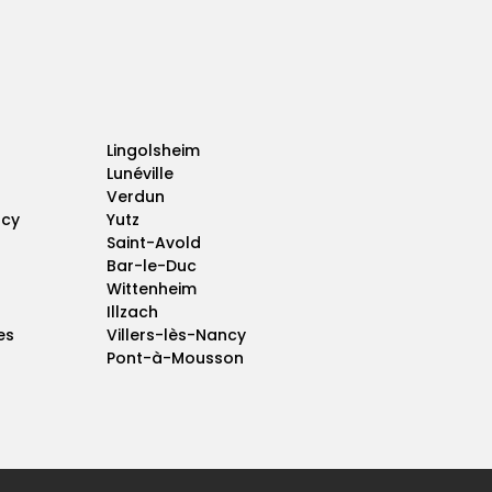
Lingolsheim
Lunéville
Verdun
ncy
Yutz
Saint-Avold
Bar-le-Duc
Wittenheim
Illzach
es
Villers-lès-Nancy
Pont-à-Mousson