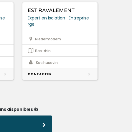
EST RAVALEMENT
ise
Expert en isolation
Entreprise
rge
Niedermodern
Bas-rhin
Koc husevin
CONTACTER
ns disponibles 👍