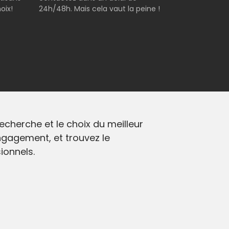
oix!
24h/48h. Mais cela vaut la peine !
cherche et le choix du meilleur
ngagement, et trouvez le
ionnels.