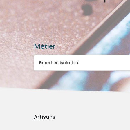
Métier
Expert en isolation
Expert en isolation
Artisans