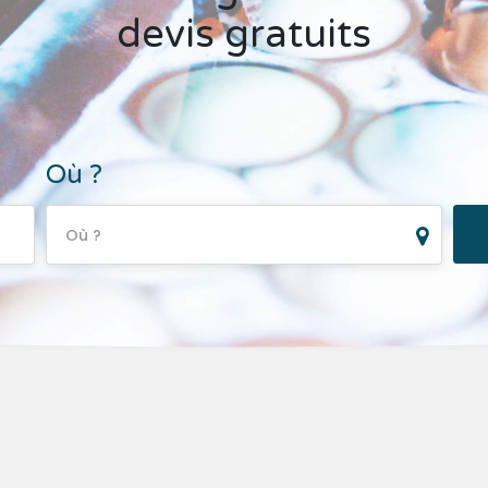
devis gratuits
Où ?
Où ?