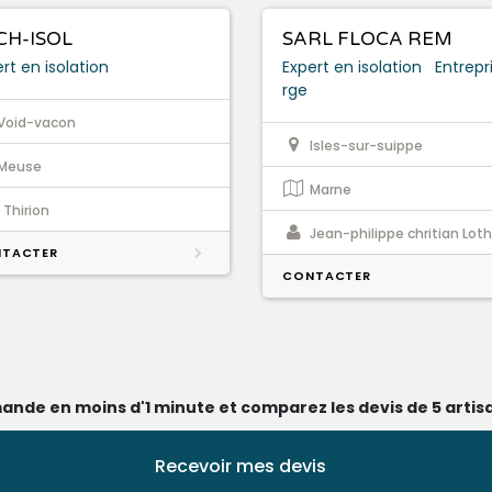
CH-ISOL
SARL FLOCA REM
rt en isolation
Expert en isolation
Entrepr
rge
Void-vacon
Isles-sur-suippe
Meuse
Marne
. Thirion
Jean-philippe chritian Loth
TACTER
CONTACTER
ande en moins d'1 minute et comparez les devis de 5 artisa
Recevoir mes devis