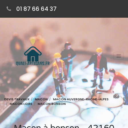
01 87 66 64 37
DEVIS TRAVAUX
MACON
MACON AUVERGNE-RHÔNE-ALPES
MACON LOIRE
MACON BONSON