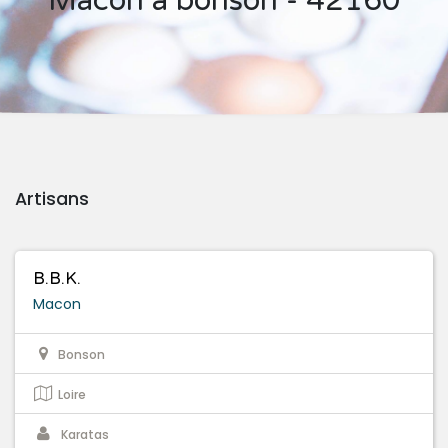
Macon à bonson - 42160
Artisans
B.B.K.
Macon
Bonson
Loire
Karatas