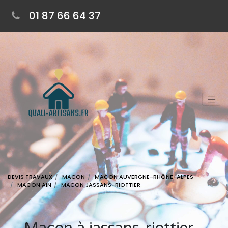
01 87 66 64 37
DEVIS TRAVAUX
MACON
MACON AUVERGNE-RHÔNE-ALPES
MACON AIN
MACON JASSANS-RIOTTIER