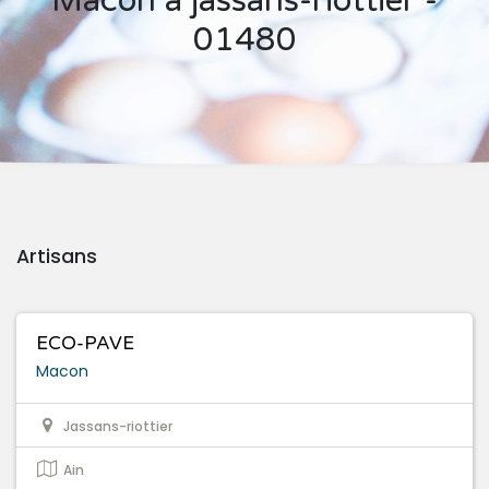
Macon à jassans-riottier -
01480
Artisans
ECO-PAVE
Macon
Jassans-riottier
Ain