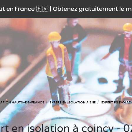
ut en France 🇫🇷 | Obtenez gratuitement le me
OLATION HAUTS-DE-FRANCE
EXPERT EN ISOLATION AISNE
EXPERT EN ISOLA
ert en isolation à coincy -