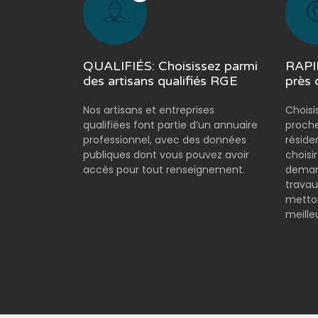
QUALIFIÉS: Choisissez parmi
RAPID
des artisans qualifiés RGE
près 
Nos artisans et entreprises
Choisi
qualifiées font partie d’un annuaire
proche
professionnel, avec des données
réside
publiques dont vous pouvez avoir
choisi
accès pour tout renseignement.
demand
travau
metton
meilleu