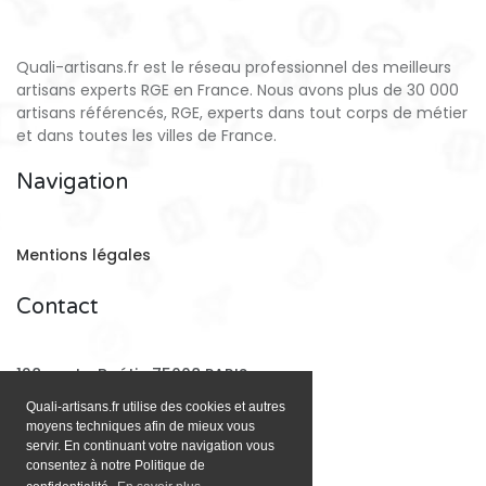
Quali-artisans.fr est le réseau professionnel des meilleurs
artisans experts RGE en France. Nous avons plus de 30 000
artisans référencés, RGE, experts dans tout corps de métier
et dans toutes les villes de France.
Navigation
Mentions légales
Contact
128 rue La Boétie 75008 PARIS
Quali-artisans.fr utilise des cookies et autres
moyens techniques afin de mieux vous
Email:
contact@quali-artisans.fr
servir. En continuant votre navigation vous
consentez à notre Politique de