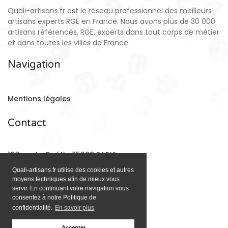
Quali-artisans.fr est le réseau professionnel des meilleurs
artisans experts RGE en France. Nous avons plus de 30 000
artisans référencés, RGE, experts dans tout corps de métier
et dans toutes les villes de France.
Navigation
Mentions légales
Contact
128 rue La Boétie 75008 PARIS
Quali-artisans.fr utilise des cookies et autres
moyens techniques afin de mieux vous
Email:
contact@quali-artisans.fr
servir. En continuant votre navigation vous
consentez à notre Politique de
confidentialité.
En savoir plus
Accepter