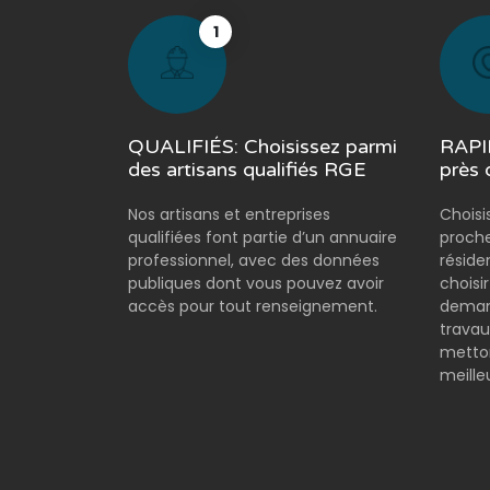
1
QUALIFIÉS: Choisissez parmi
RAPID
des artisans qualifiés RGE
près 
Nos artisans et entreprises
Choisi
qualifiées font partie d’un annuaire
proche
professionnel, avec des données
réside
publiques dont vous pouvez avoir
choisi
accès pour tout renseignement.
demand
travau
metton
meilleu