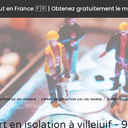
ut en France 🇫🇷 | Obtenez gratuitement le me
LATION ÎLE-DE-FRANCE
EXPERT EN ISOLATION VAL-DE-MARNE
EXPERT EN IS
rt en isolation à villejuif -