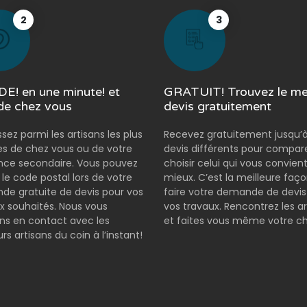
2
3
E! en une minute! et
GRATUIT! Trouvez le mei
de chez vous
devis gratuitement
ssez parmi les artisans les plus
Recevez gratuitement jusqu’à
s de chez vous ou de votre
devis différents pour compar
nce secondaire. Vous pouvez
choisir celui qui vous convient
r le code postal lors de votre
mieux. C’est la meilleure faç
e gratuite de devis pour vos
faire votre demande de devis
x souhaités. Nous vous
vos travaux. Rencontrez les ar
s en contact avec les
et faites vous même votre ch
rs artisans du coin à l’instant!