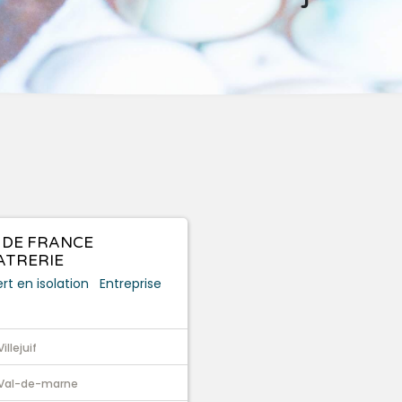
E DE FRANCE
ATRERIE
rt en isolation
Entreprise
Villejuif
Val-de-marne