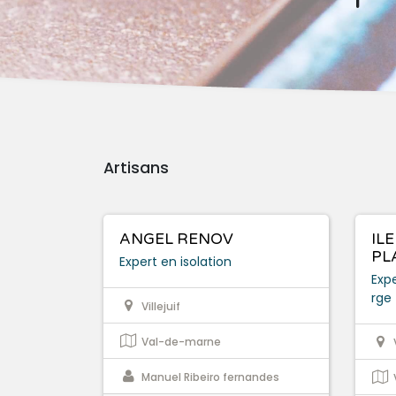
Artisans
ANGEL RENOV
IL
PL
Expert en isolation
Expe
rge
Villejuif
Val-de-marne
Manuel Ribeiro fernandes